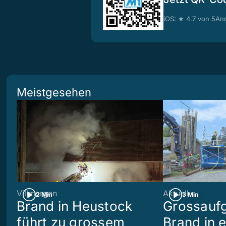
iOS: ★ 4.7 von 5
And
Meistgesehen
Villmergen
Aktuell
2 Min
3 Min
Brand in Heustock
Grossaufg
führt zu grossem
Brand in 