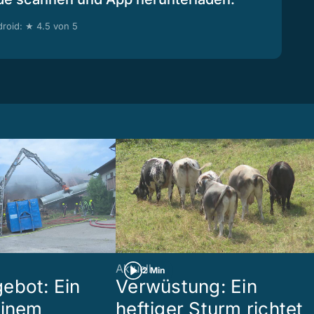
roid: ★ 4.5 von 5
Aktuell
2 Min
ebot: Ein
Verwüstung: Ein
einem
heftiger Sturm richtet