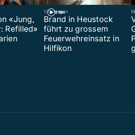
Villmergen
M
2 Min
on «Jung,
Brand in Heustock
: Refilled»
führt zu grossem
arien
Feuerwehreinsatz in
P
Hilfikon