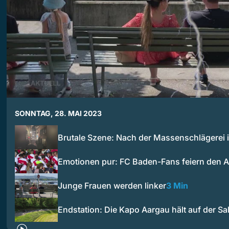
SONNTAG, 28. MAI 2023
Brutale Szene: Nach der Massenschlägerei
Emotionen pur: FC Baden-Fans feiern den 
Junge Frauen werden linker
3 Min
Endstation: Die Kapo Aargau hält auf der S