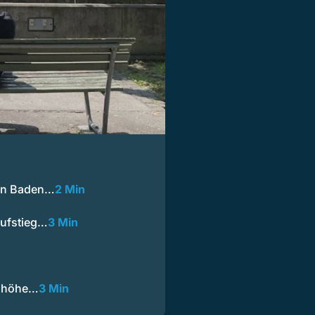
 in Baden…
2 Min
Aufstieg…
3 Min
alhöhe…
3 Min