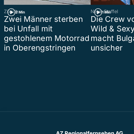
Zürich
Neue Staffel
2 Min
1 Min
Zwei Männer sterben
Die Crew v
bei Unfall mit
Wild & Sexy
gestohlenem Motorrad
macht Bulg
in Oberengstringen
unsicher
AZ Regionalfernsehen AG