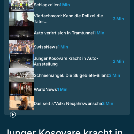
Schlagzeilen
1 Min
Vierfachmord: Kann die Polizei die
3 Min
Täter…
Auto verirrt sich in Tramtunnel
1 Min
SwissNews
1 Min
Junger Kosovare kracht in Auto-
2 Min
Ausstellung
Schneemangel: Die Skigebiete-Bilanz
3 Min
WorldNews
1 Min
Das seit s'Volk: Neujahrswünsche
3 Min
Junger Kosovare kracht in