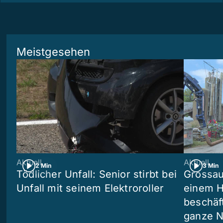
Meistgesehen
Aktuell
Aktuell
2 Min
3 Min
Tödlicher Unfall: Senior stirbt bei
Grossau
Unfall mit seinem Elektroroller
einem H
beschäf
ganze N