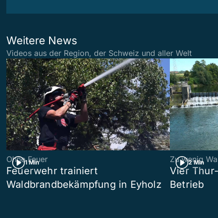
Weitere News
Videos aus der Region, der Schweiz und aller Welt
Ohne Feuer
Zu wenig Wa
1 Min
2 Min
Feuerwehr trainiert
Vier Thur
Waldbrandbekämpfung in Eyholz
Betrieb