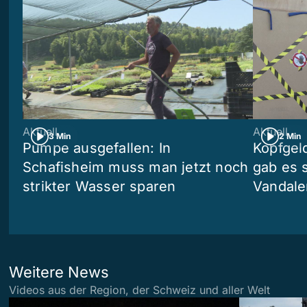
Aktuell
Aktuell
3 Min
2 Min
Pumpe ausgefallen: In
Kopfgel
Schafisheim muss man jetzt noch
gab es 
strikter Wasser sparen
Vandale
Weitere News
Videos aus der Region, der Schweiz und aller Welt