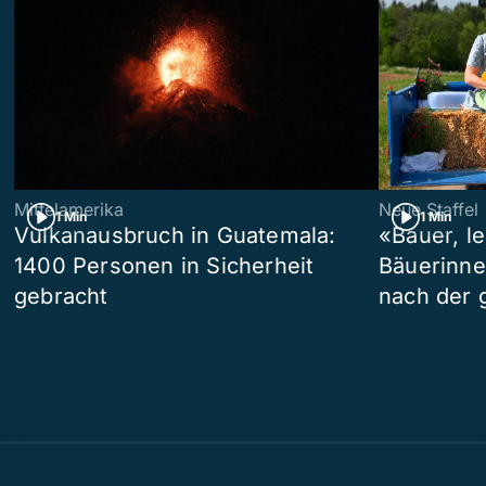
Mittelamerika
Neue Staffel
1 Min
1 Min
Vulkanausbruch in Guatemala:
«Bauer, l
1400 Personen in Sicherheit
Bäuerinne
gebracht
nach der 