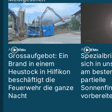
Aktuell
Aktuell
3 Min
2 Min
Grossaufgebot: Ein
Spezialbri
Brand in einem
sich in u
Heustock in Hilfikon
am besten
beschäftigt die
partielle
Feuerwehr die ganze
Sonnenfin
Nacht
vorbereit