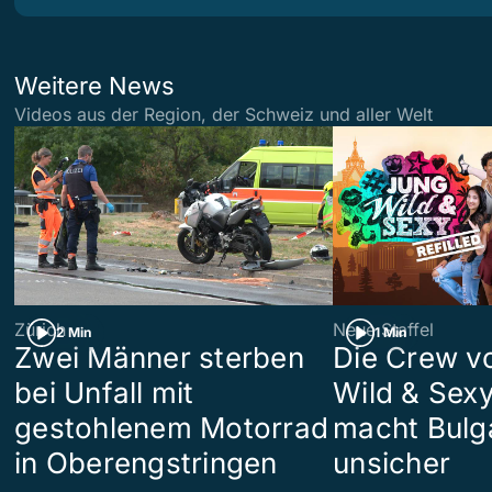
Weitere News
Videos aus der Region, der Schweiz und aller Welt
Zürich
Neue Staffel
2 Min
1 Min
Zwei Männer sterben
Die Crew v
bei Unfall mit
Wild & Sexy
gestohlenem Motorrad
macht Bulg
in Oberengstringen
unsicher