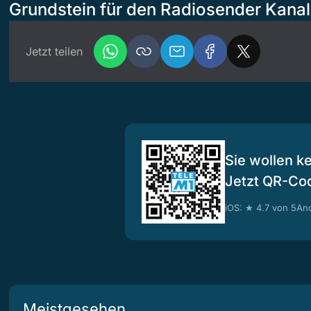
Grundstein für den Radiosender Kanal
Jetzt teilen
Sie wollen k
Jetzt QR-Co
iOS: ★ 4.7 von 5
And
Meistgesehen