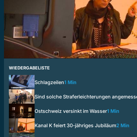
WIEDERGABELISTE
Schlagzeilen
1 Min
Sind solche Straferleichterungen angemess
Ostschweiz versinkt im Wasser
1 Min
Kanal K feiert 30-jähriges Jubiläum
2 Min