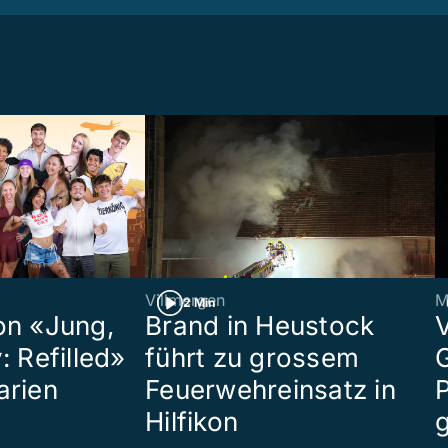
Villmergen
M
2 Min
on «Jung,
Brand in Heustock
: Refilled»
führt zu grossem
arien
Feuerwehreinsatz in
P
Hilfikon