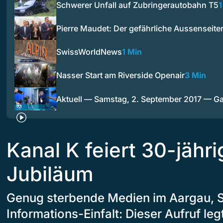
Schwerer Unfall auf Zubringerautobahn T5
1
Pierre Maudet: Der gefährliche Aussenseite
SwissWorldNews
1 Min
Nasser Start am Riverside Openair
3 Min
Aktuell — Samstag, 2. September 2017 — 
Kanal K feiert 30-jähr
Jubiläum
Genug sterbende Medien im Aargau, S
Informations-Einfalt: Dieser Aufruf le