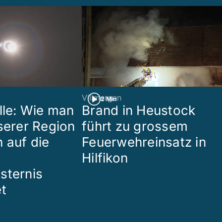
Villmergen
2 Min
lle: Wie man
Brand in Heustock
nserer Region
führt zu grossem
 auf die
Feuerwehreinsatz in
Hilfikon
sternis
et