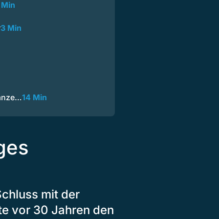
 Min
r
3 Min
Ganze…
14 Min
iges
chluss mit der
gte vor 30 Jahren den