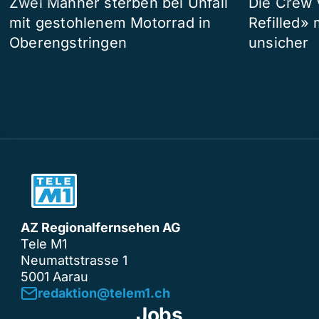
Zwei Männer sterben bei Unfall
Die Crew 
mit gestohlenem Motorrad in
Refilled»
Oberengstringen
unsicher
AZ Regionalfernsehen AG
Tele M1
Neumattstrasse 1
5001 Aarau
redaktion@telem1.ch
Jobs