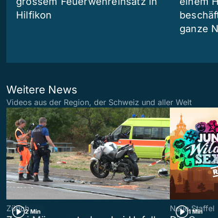
grossem Feuerwehreinsatz in
einem H
Hilfikon
beschäf
ganze N
Weitere News
Videos aus der Region, der Schweiz und aller Welt
Zürich
Neue Staffel
2 Min
1 Min