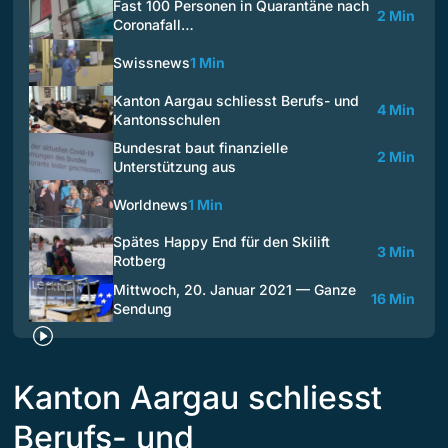
Fast 100 Personen in Quarantäne nach
2 Min
Coronafall…
Swissnews
1 Min
Kanton Aargau schliesst Berufs- und
4 Min
Kantonsschulen
Bundesrat baut finanzielle
2 Min
Unterstützung aus
Worldnews
1 Min
Spätes Happy End für den Skilift
3 Min
Rotberg
Mittwoch, 20. Januar 2021 — Ganze
16 Min
Sendung
Kanton Aargau schliesst
Berufs- und