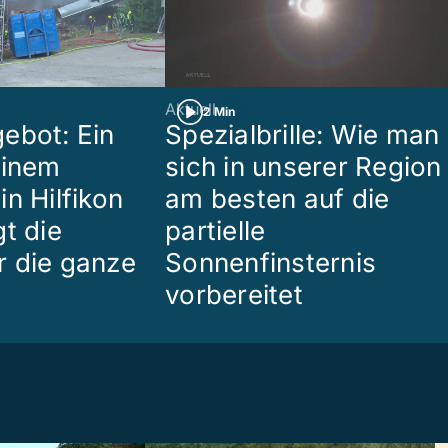
Aktuell
2 Min
ebot: Ein
Spezialbrille: Wie man
einem
sich in unserer Region
n Hilfikon
am besten auf die
t die
partielle
 die ganze
Sonnenfinsternis
vorbereitet