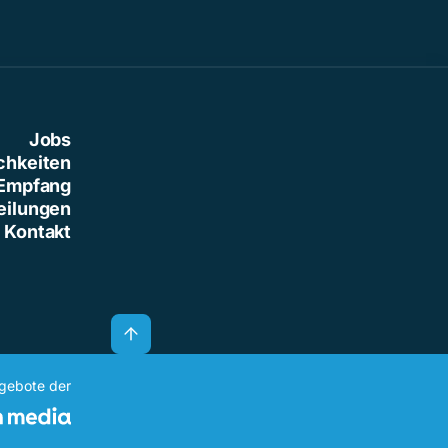
Jobs
chkeiten
Empfang
eilungen
Kontakt
ngebote der