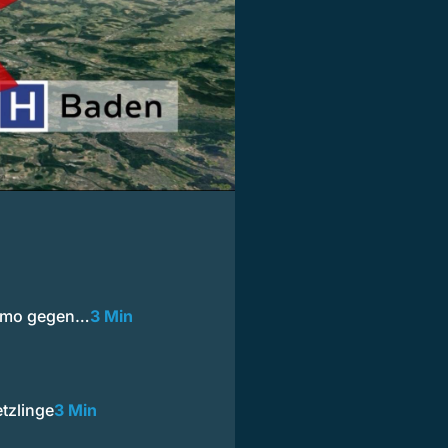
Demo gegen…
3 Min
tzlinge
3 Min