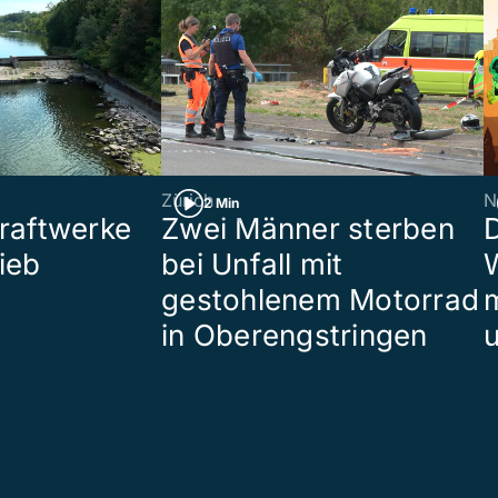
Zürich
N
2 Min
raftwerke
Zwei Männer sterben
ieb
bei Unfall mit
W
gestohlenem Motorrad
in Oberengstringen