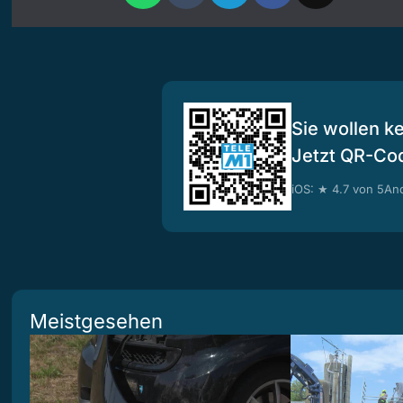
Sie wollen k
Jetzt QR-Co
iOS: ★ 4.7 von 5
And
Meistgesehen