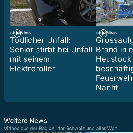
Aktuell
Aktuell
2 Min
3 Min
Tödlicher Unfall:
Grossaufg
Senior stirbt bei Unfall
Brand in 
mit seinem
Heustock i
Elektroroller
beschäftig
Feuerwehr
Nacht
Weitere News
Videos aus der Region, der Schweiz und aller Welt