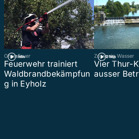
Ohne Feuer
Zu wenig Wasser
1 Min
2 Min
Feuerwehr trainiert
Vier Thur-K
Waldbrandbekämpfun
ausser Betr
g in Eyholz