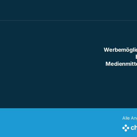
Werbemögli
Medienmitt
Alle A