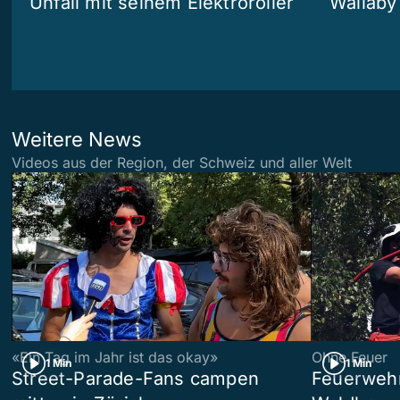
Unfall mit seinem Elektroroller
Wallaby
Weitere News
Videos aus der Region, der Schweiz und aller Welt
«Ein Tag im Jahr ist das okay»
Ohne Feuer
1 Min
1 Min
Street-Parade-Fans campen
Feuerwehr 