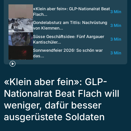
«Klein aber fein»: GLP-Nationalrat Beat
3 Min
Flach…
Gondelabsturz am Titlis: Nachrüstung
3 Min
von Klemmen…
Süsse Geschäftsidee: Fünf Aargauer
3 Min
Kantischüler…
Sonnwendfeier 2026: So schön war
3 Min
das…
«Klein aber fein»: GLP-
Nationalrat Beat Flach will
weniger, dafür besser
ausgerüstete Soldaten