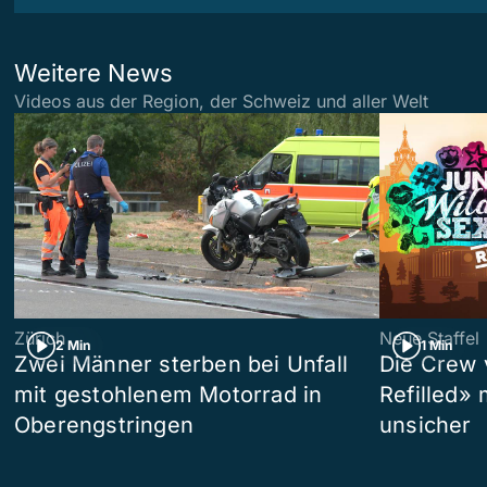
Weitere News
Videos aus der Region, der Schweiz und aller Welt
Zürich
Neue Staffel
2 Min
1 Min
Zwei Männer sterben bei Unfall
Die Crew 
mit gestohlenem Motorrad in
Refilled»
Oberengstringen
unsicher