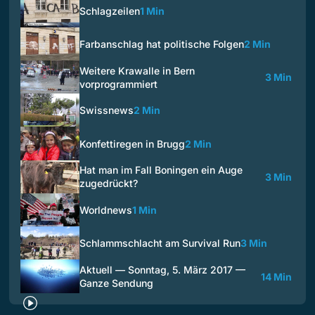
Schlagzeilen
1 Min
Farbanschlag hat politische Folgen
2 Min
Weitere Krawalle in Bern
3 Min
vorprogrammiert
Swissnews
2 Min
Konfettiregen in Brugg
2 Min
Hat man im Fall Boningen ein Auge
3 Min
zugedrückt?
Worldnews
1 Min
Schlammschlacht am Survival Run
3 Min
Aktuell — Sonntag, 5. März 2017 —
14 Min
Ganze Sendung