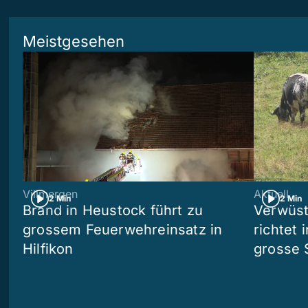
Meistgesehen
Villmergen
Aktuell
2 Min
2 Min
Brand in Heustock führt zu
Verwüst
grossem Feuerwehreinsatz in
richtet 
Hilfikon
grosse 