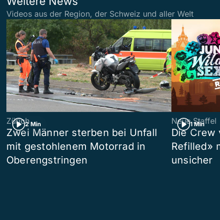
Weitere News
Videos aus der Region, der Schweiz und aller Welt
Zürich
Neue Staffel
2 Min
1 Min
Zwei Männer sterben bei Unfall
Die Crew 
mit gestohlenem Motorrad in
Refilled»
Oberengstringen
unsicher