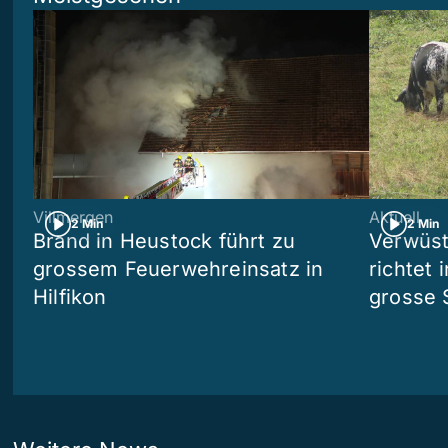
Villmergen
Aktuell
2 Min
2 Min
Brand in Heustock führt zu
Verwüst
grossem Feuerwehreinsatz in
richtet 
Hilfikon
grosse 