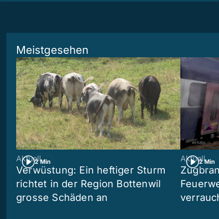
Meistgesehen
Aktuell
Aktuell
2 Min
2 Min
Verwüstung: Ein heftiger Sturm
Zugbran
richtet in der Region Bottenwil
Feuerwe
grosse Schäden an
verrauc