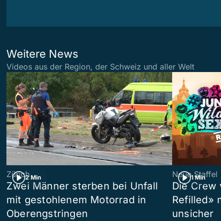
Weitere News
Videos aus der Region, der Schweiz und aller Welt
Zürich
Neue Staffel
2 Min
1 Min
Zwei Männer sterben bei Unfall
Die Crew 
mit gestohlenem Motorrad in
Refilled»
Oberengstringen
unsicher