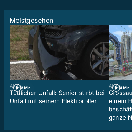
Meistgesehen
Aktuell
Aktuell
2 Min
3 Min
Tödlicher Unfall: Senior stirbt bei
Grossau
Unfall mit seinem Elektroroller
einem H
beschäf
ganze N