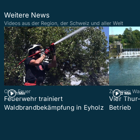
Weitere News
Videos aus der Region, der Schweiz und aller Welt
Ohne Feuer
Zu wenig Wa
1 Min
2 Min
Feuerwehr trainiert
Vier Thur
Waldbrandbekämpfung in Eyholz
Betrieb