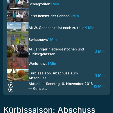
Schlagzeilen
1 Min
Jetzt kommt der Schnee
3 Min
AKW: Geschenkt ist noch zu teuer
1 Min
Swissnews
1 Min
14-Jähriger niedergestochen und
3 Min
zurückgelassen
Worldnews
1 Min
Kürbissaison: Abschuss zum
3 Min
Abschluss
Aktuell — Sonntag, 6. November 2016
12 Min
— Ganze…
Kürbissaison: Abschuss