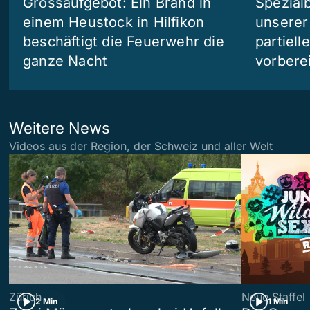
Grossaufgebot: Ein Brand in
Spezialb
einem Heustock in Hilfikon
unserer
beschäftigt die Feuerwehr die
partiell
ganze Nacht
vorberei
Weitere News
Videos aus der Region, der Schweiz und aller Welt
Zürich
Neue Staffel
2 Min
1 Min