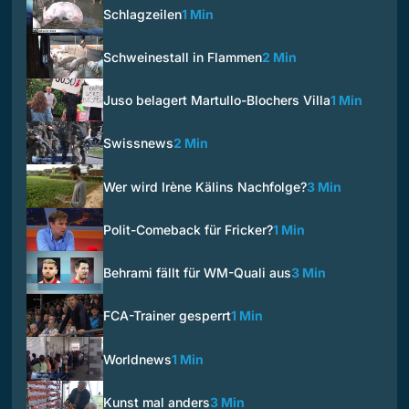
Schlagzeilen
1 Min
Schweinestall in Flammen
2 Min
Juso belagert Martullo-Blochers Villa
1 Min
Swissnews
2 Min
Wer wird Irène Kälins Nachfolge?
3 Min
Polit-Comeback für Fricker?
1 Min
Behrami fällt für WM-Quali aus
3 Min
FCA-Trainer gesperrt
1 Min
Worldnews
1 Min
Kunst mal anders
3 Min