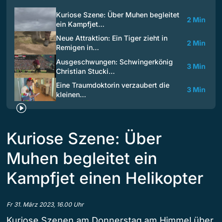
Kuriose Szene: Über Muhen begleitet
2 Min
ein Kampfjet…
Neue Attraktion: Ein Tiger zieht in
2 Min
Remigen in…
Ausgeschwungen: Schwingerkönig
3 Min
Christian Stucki…
Eine Traumdoktorin verzaubert die
3 Min
kleinen…
Kuriose Szene: Über
Muhen begleitet ein
Kampfjet einen Helikopter
Fr 31. März 2023, 16.00 Uhr
Kuriose Szenen am Donnerstag am Himmel über