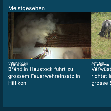
Meistgesehen
Villmergen
Aktuell
2 Min
2 Min
Brand in Heustock führt zu
Verwüst
grossem Feuerwehreinsatz in
richtet 
Hilfikon
grosse 