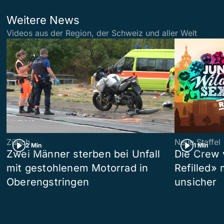
Weitere News
Videos aus der Region, der Schweiz und aller Welt
Zürich
Neue Staffel
2 Min
1 Min
Zwei Männer sterben bei Unfall
Die Crew 
mit gestohlenem Motorrad in
Refilled»
Oberengstringen
unsicher