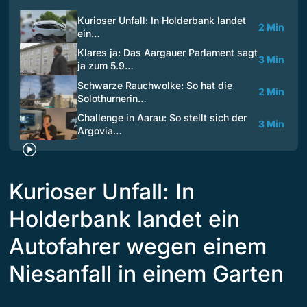
Kurioser Unfall: In Holderbank landet
2 Min
ein…
Klares ja: Das Aargauer Parlament sagt
3 Min
ja zum 5.9…
Schwarze Rauchwolke: So hat die
2 Min
Solothurnerin…
Challenge in Aarau: So stellt sich der
3 Min
Argovia…
Kurioser Unfall: In
Holderbank landet ein
Autofahrer wegen einem
Niesanfall in einem Garten