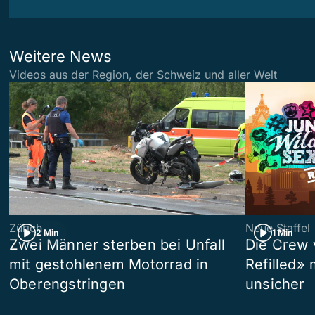
Weitere News
Videos aus der Region, der Schweiz und aller Welt
Zürich
Neue Staffel
2 Min
1 Min
Zwei Männer sterben bei Unfall
Die Crew 
mit gestohlenem Motorrad in
Refilled»
Oberengstringen
unsicher