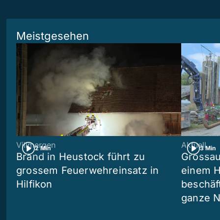
Meistgesehen
Villmergen
Aktuell
2 Min
3 Min
Brand in Heustock führt zu
Grossau
grossem Feuerwehreinsatz in
einem H
Hilfikon
beschäf
ganze N