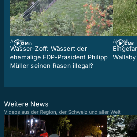
Aktuell
Aktuell
3 Min
2 Min
Wasser-Zoff: Wässert der
Eingefa
ehemalige FDP-Präsident Philipp
Wallaby
Müller seinen Rasen illegal?
Weitere News
Videos aus der Region, der Schweiz und aller Welt