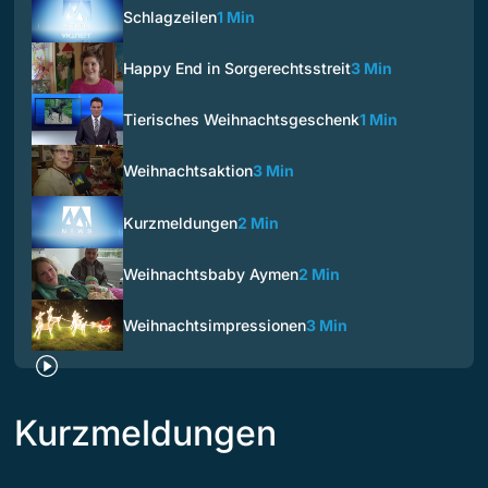
Schlagzeilen
1 Min
Happy End in Sorgerechtsstreit
3 Min
Tierisches Weihnachtsgeschenk
1 Min
Weihnachtsaktion
3 Min
Kurzmeldungen
2 Min
Weihnachtsbaby Aymen
2 Min
Weihnachtsimpressionen
3 Min
Kurzmeldungen