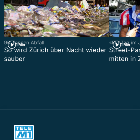
90 Tonnen Abfall
«Ein Tag im 
1 Min
1 Min
So wird Zürich über Nacht wieder
Street-P
sauber
mitten in 