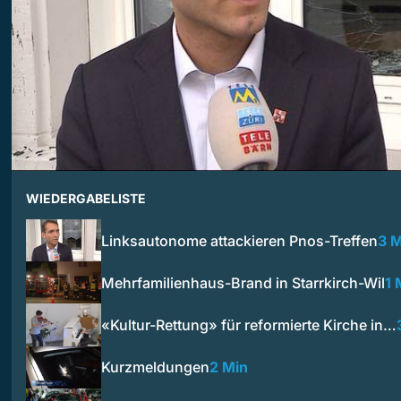
WIEDERGABELISTE
Linksautonome attackieren Pnos-Treffen
3 M
Mehrfamilienhaus-Brand in Starrkirch-Wil
1 
«Kultur-Rettung» für reformierte Kirche in…
Kurzmeldungen
2 Min