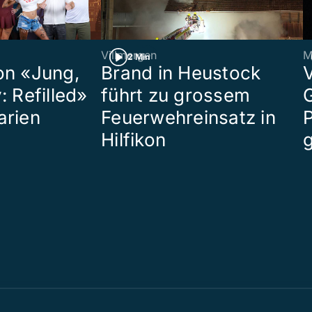
Villmergen
M
2 Min
on «Jung,
Brand in Heustock
: Refilled»
führt zu grossem
arien
Feuerwehreinsatz in
P
Hilfikon