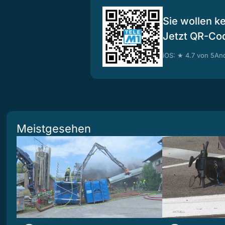
Sie wollen k
Jetzt QR-Co
iOS: ★ 4.7 von 5
And
Meistgesehen