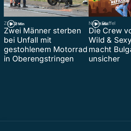
Zürich
Neue Staffel
2 Min
1 Min
Zwei Männer sterben
Die Crew v
bei Unfall mit
Wild & Sexy
gestohlenem Motorrad
macht Bulg
in Oberengstringen
unsicher