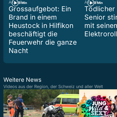
Aktuell
Aktuell
3 Min
2 Min
Grossaufgebot: Ein
Tödlicher 
Brand in einem
Senior sti
Heustock in Hilfikon
mit seine
beschäftigt die
Elektrorol
Feuerwehr die ganze
Nacht
Weitere News
Videos aus der Region, der Schweiz und aller Welt