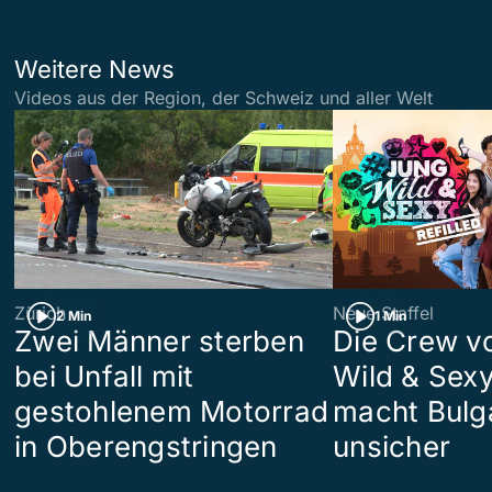
Weitere News
Videos aus der Region, der Schweiz und aller Welt
Zürich
Neue Staffel
2 Min
1 Min
Zwei Männer sterben
Die Crew v
bei Unfall mit
Wild & Sexy
gestohlenem Motorrad
macht Bulg
in Oberengstringen
unsicher