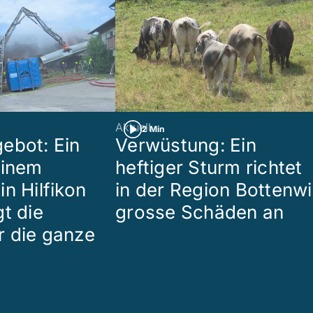
Aktuell
2 Min
ebot: Ein
Verwüstung: Ein
einem
heftiger Sturm richtet
n Hilfikon
in der Region Bottenwi
t die
grosse Schäden an
 die ganze