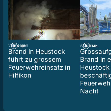
Villmergen
Aktuell
2 Min
3 Min
Brand in Heustock
Grossaufg
führt zu grossem
Brand in 
Feuerwehreinsatz in
Heustock i
Hilfikon
beschäftig
Feuerwehr
Nacht