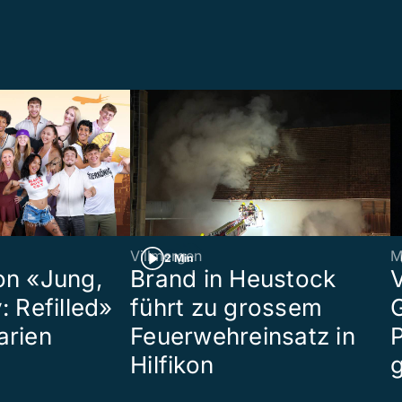
Villmergen
M
2 Min
on «Jung,
Brand in Heustock
: Refilled»
führt zu grossem
arien
Feuerwehreinsatz in
P
Hilfikon