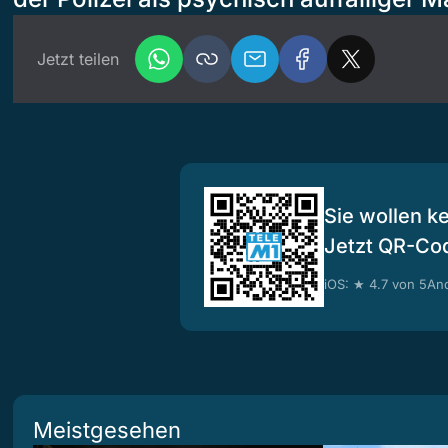
Jetzt teilen
Sie wollen k
Jetzt QR-Co
iOS: ★ 4.7 von 5
And
Meistgesehen