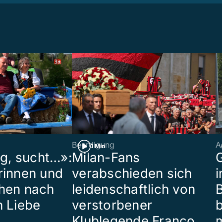
Beerdigung
A
1 Min
ig, sucht…»:
Milan-Fans
G
rinnen und
verabschieden sich
i
hen nach
leidenschaftlich von
B
n Liebe
verstorbener
Klublegende Franco