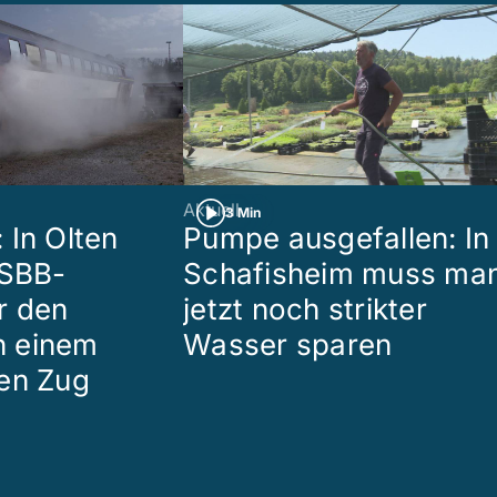
Aktuell
3 Min
 In Olten
Pumpe ausgefallen: In
 SBB-
Schafisheim muss ma
r den
jetzt noch strikter
in einem
Wasser sparen
en Zug