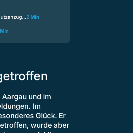
chutzanzug…
2 Min
 Min
etroffen
m Aargau und im
eldungen. Im
esonderes Glück. Er
troffen, wurde aber