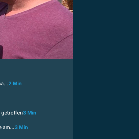
oca…
2 Min
getroffen
3 Min
le am…
3 Min