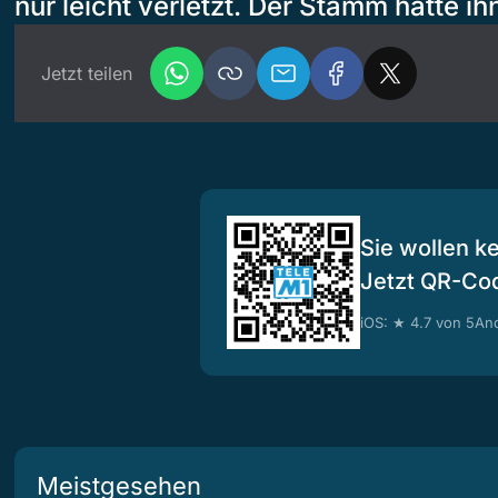
nur leicht verletzt. Der Stamm hatte ih
Jetzt teilen
Sie wollen k
Jetzt QR-Co
iOS: ★ 4.7 von 5
And
Meistgesehen