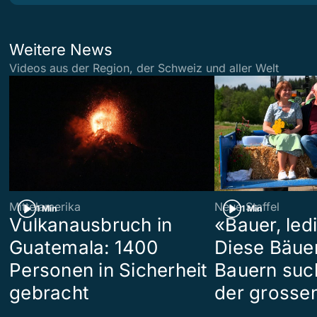
Weitere News
Videos aus der Region, der Schweiz und aller Welt
Mittelamerika
Neue Staffel
1 Min
1 Min
Vulkanausbruch in
«Bauer, led
Guatemala: 1400
Diese Bäue
Personen in Sicherheit
Bauern suc
gebracht
der grosse