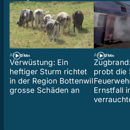
Aktuell
Aktuell
2 Min
2 Min
Verwüstung: Ein
Zugbrand:
heftiger Sturm richtet
probt die
in der Region Bottenwil
Feuerweh
grosse Schäden an
Ernstfall 
verraucht