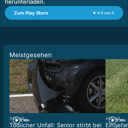
herunterladen.
Zum Play Store
★ 4.5 von 5
Meistgesehen
Aktuell
Aktuell
2 Min
2 Min
Tödlicher Unfall: Senior stirbt bei
Eingefa