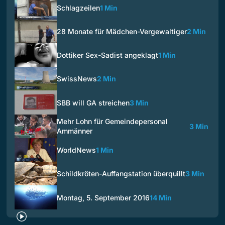
Schlagzeilen
1 Min
28 Monate für Mädchen-Vergewaltiger
2 Min
Dottiker Sex-Sadist angeklagt
1 Min
SwissNews
2 Min
SBB will GA streichen
3 Min
Mehr Lohn für Gemeindepersonal
3 Min
Ammänner
WorldNews
1 Min
Schildkröten-Auffangstation überquillt
3 Min
Montag, 5. September 2016
14 Min