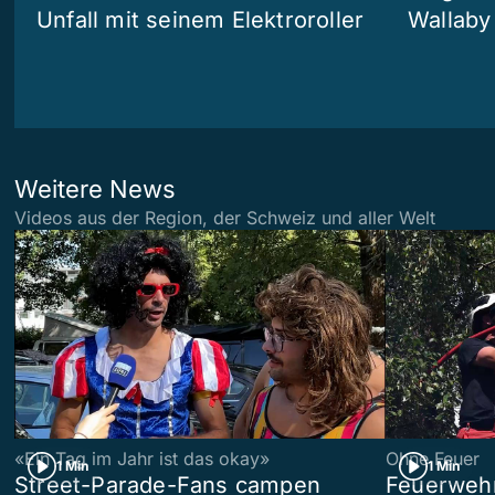
Unfall mit seinem Elektroroller
Wallaby
Weitere News
Videos aus der Region, der Schweiz und aller Welt
«Ein Tag im Jahr ist das okay»
Ohne Feuer
1 Min
1 Min
Street-Parade-Fans campen
Feuerwehr 