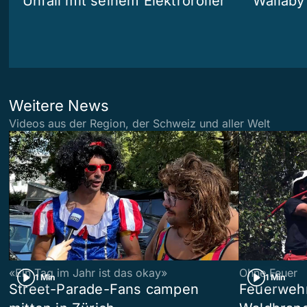
Unfall mit seinem Elektroroller
Wallaby
Weitere News
Videos aus der Region, der Schweiz und aller Welt
«Ein Tag im Jahr ist das okay»
Ohne Feuer
1 Min
1 Min
Street-Parade-Fans campen
Feuerwehr 