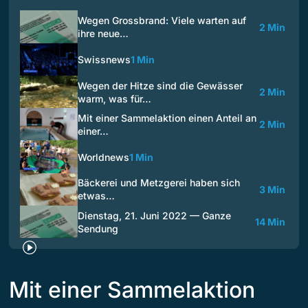
Wegen Grossbrand: Viele warten auf
2 Min
ihre neue…
Swissnews
1 Min
Wegen der Hitze sind die Gewässer
2 Min
warm, was für…
Mit einer Sammelaktion einen Anteil an
2 Min
einer…
Worldnews
1 Min
Bäckerei und Metzgerei haben sich
3 Min
etwas…
Dienstag, 21. Juni 2022 — Ganze
14 Min
Sendung
Mit einer Sammelaktion