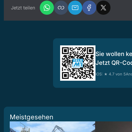
Jetzt teilen
Sie wollen k
Jetzt QR-Co
iOS: ★ 4.7 von 5
And
Meistgesehen