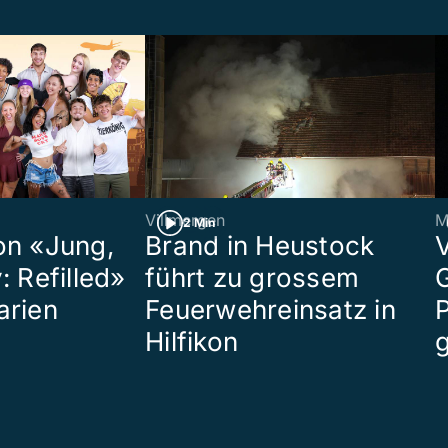
Villmergen
M
2 Min
on «Jung,
Brand in Heustock
: Refilled»
führt zu grossem
arien
Feuerwehreinsatz in
P
Hilfikon