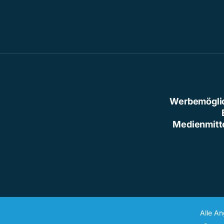
Werbemögli
Medienmitt
Alle A