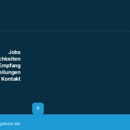
Jobs
chkeiten
Empfang
eilungen
Kontakt
ngebote der