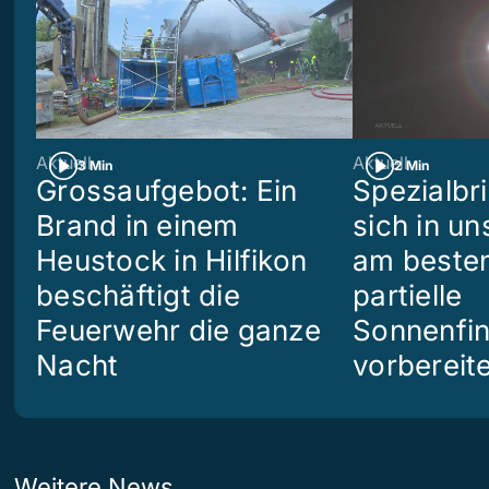
Aktuell
Aktuell
3 Min
2 Min
Grossaufgebot: Ein
Spezialbri
Brand in einem
sich in u
Heustock in Hilfikon
am besten
beschäftigt die
partielle
Feuerwehr die ganze
Sonnenfin
Nacht
vorbereit
Weitere News