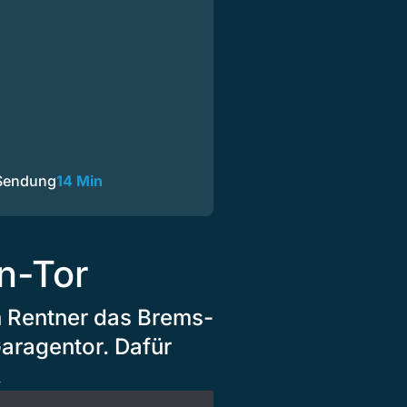
 Sendung
14 Min
n-Tor
n Rentner das Brems-
Garagentor. Dafür
.