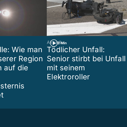
Aktuell
2 Min
lle: Wie man
Tödlicher Unfall:
nserer Region
Senior stirbt bei Unfall
 auf die
mit seinem
Elektroroller
sternis
et