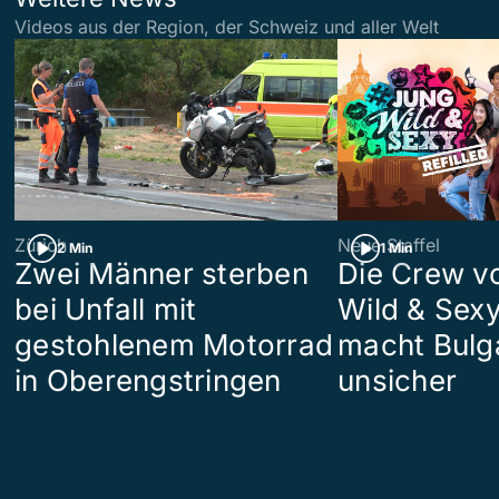
Videos aus der Region, der Schweiz und aller Welt
Zürich
Neue Staffel
2 Min
1 Min
Zwei Männer sterben
Die Crew v
bei Unfall mit
Wild & Sexy
gestohlenem Motorrad
macht Bulg
in Oberengstringen
unsicher