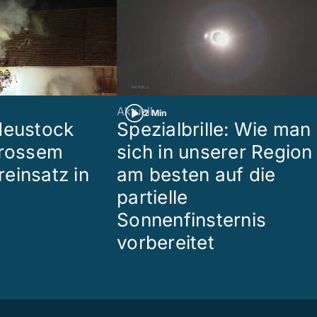
Aktuell
2 Min
Heustock
Spezialbrille: Wie man
grossem
sich in unserer Region
einsatz in
am besten auf die
partielle
Sonnenfinsternis
vorbereitet