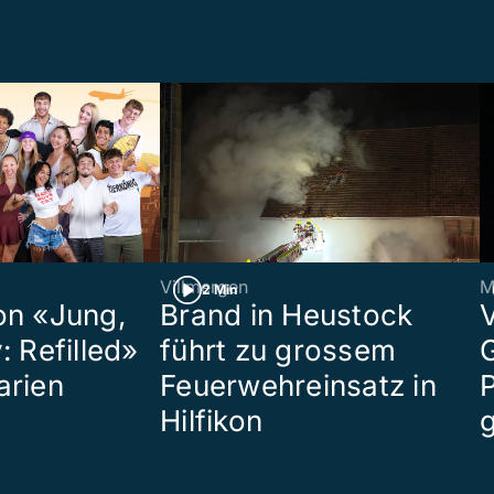
Villmergen
M
2 Min
on «Jung,
Brand in Heustock
: Refilled»
führt zu grossem
arien
Feuerwehreinsatz in
P
Hilfikon