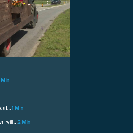
 Min
e auf…
1 Min
en will…
2 Min