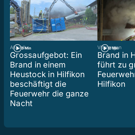
Aktuell
Villmergen
3 Min
2 Min
Grossaufgebot: Ein
Brand in 
Brand in einem
führt zu 
Heustock in Hilfikon
Feuerwehr
beschäftigt die
Hilfikon
Feuerwehr die ganze
Nacht