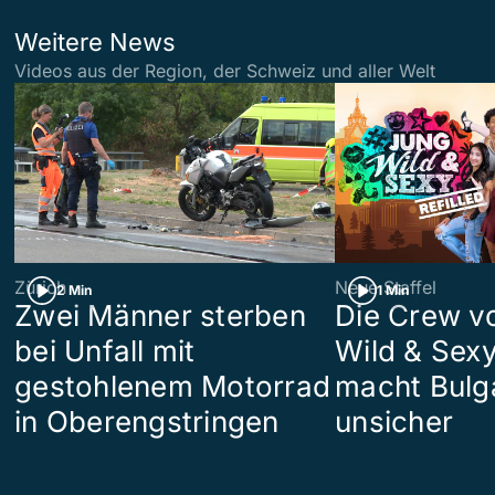
Weitere News
Videos aus der Region, der Schweiz und aller Welt
Zürich
Neue Staffel
2 Min
1 Min
Zwei Männer sterben
Die Crew v
bei Unfall mit
Wild & Sexy
gestohlenem Motorrad
macht Bulg
in Oberengstringen
unsicher