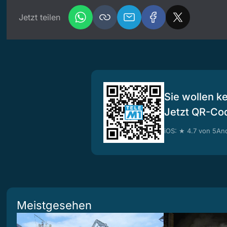
Jetzt teilen
Sie wollen k
Jetzt QR-Co
iOS: ★ 4.7 von 5
And
Meistgesehen