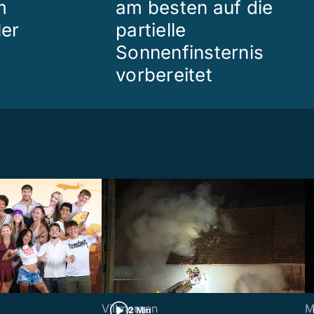
m
am besten auf die
ler
partielle
Sonnenfinsternis
vorbereitet
Villmergen
M
2 Min