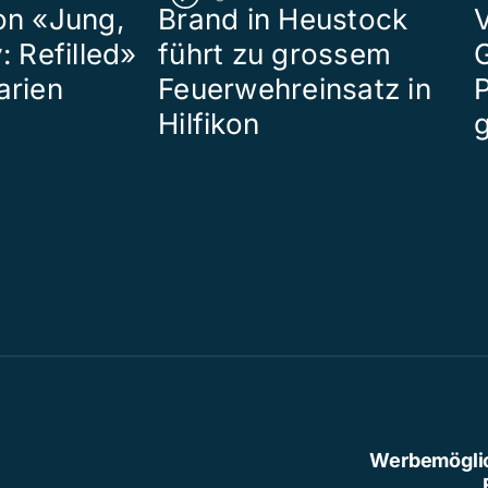
on «Jung,
Brand in Heustock
: Refilled»
führt zu grossem
arien
Feuerwehreinsatz in
P
Hilfikon
Werbemögli