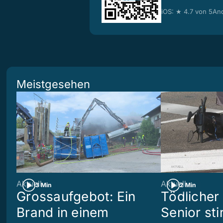
iOS: ★ 4.7 von 5
And
Meistgesehen
Aktuell
Aktuell
3 Min
2 Min
Grossaufgebot: Ein
Tödlicher 
Brand in einem
Senior sti