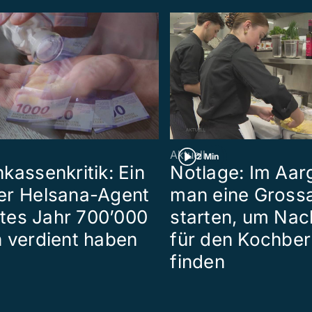
Aktuell
2 Min
kassenkritik: Ein
Notlage: Im Aarg
er Helsana-Agent
man eine Grossa
tztes Jahr 700’000
starten, um Na
 verdient haben
für den Kochber
finden