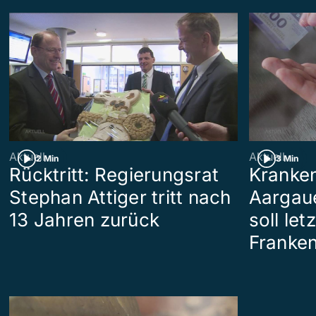
Aktuell
Aktuell
2 Min
3 Min
Rücktritt: Regierungsrat
Kranken
Stephan Attiger tritt nach
Aargau
13 Jahren zurück
soll le
Franken