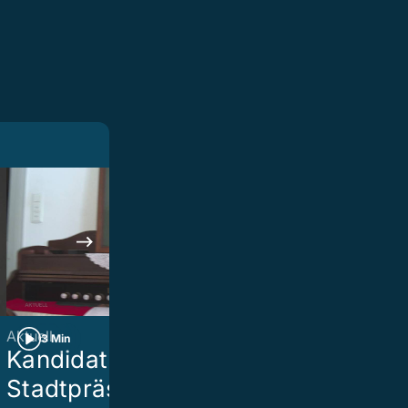
Aktuell
Aktuell
3 Min
2 Min
Kandidatur
Überfüllt: D
Stadtpräsidium
Katzenhaus 