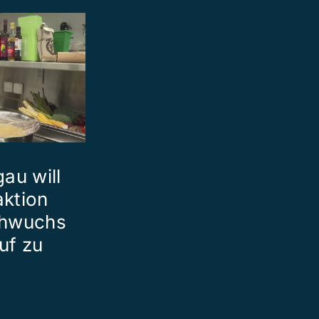
au will
ktion
chwuchs
uf zu