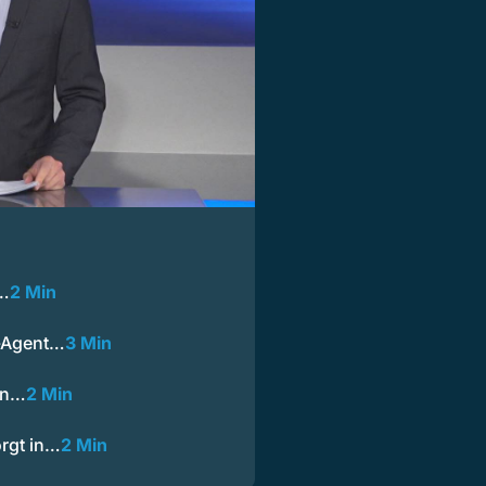
t…
2 Min
a-Agent…
3 Min
ion…
2 Min
orgt in…
2 Min