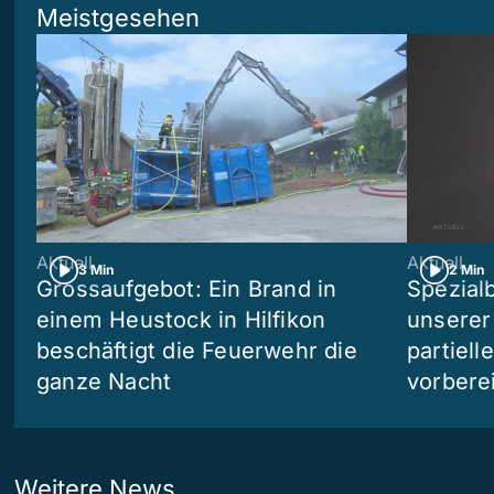
Meistgesehen
Aktuell
Aktuell
3 Min
2 Min
Grossaufgebot: Ein Brand in
Spezialb
einem Heustock in Hilfikon
unserer
beschäftigt die Feuerwehr die
partiell
ganze Nacht
vorberei
Weitere News