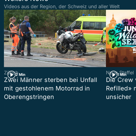
Videos aus der Region, der Schweiz und aller Welt
Zürich
Neue Staffel
2 Min
1 Min
Zwei Männer sterben bei Unfall
Die Crew 
mit gestohlenem Motorrad in
Refilled»
Oberengstringen
unsicher