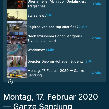
Überfahrener Mann von Gerlafingen:
3 Min
Tragisches…
Swissnews
1 Min
Regionalverkehr: top oder flop?
3 Min
Nach Swisscom-Panne: Aargauer
2 Min
Zivilschutz macht…
Worldnews
1 Min
Dreister Dieb im Hofladen Eggenwil
3 Min
Montag, 17. Februar 2020 — Ganze
16 Min
Sendung
Montag, 17. Februar 2020
— Ganze Sendung