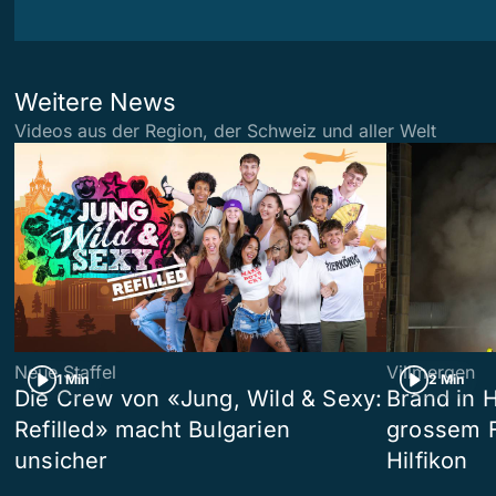
Weitere News
Videos aus der Region, der Schweiz und aller Welt
Neue Staffel
Villmergen
1 Min
2 Min
Die Crew von «Jung, Wild & Sexy:
Brand in 
Refilled» macht Bulgarien
grossem F
unsicher
Hilfikon