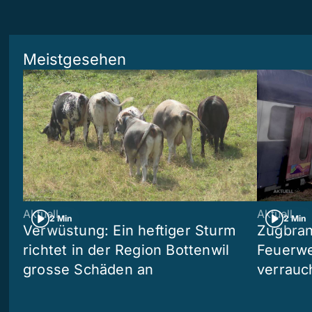
Meistgesehen
Aktuell
Aktuell
2 Min
2 Min
Verwüstung: Ein heftiger Sturm
Zugbran
richtet in der Region Bottenwil
Feuerwe
grosse Schäden an
verrauc