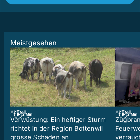
Meistgesehen
Aktuell
Aktuell
2 Min
2 Min
Verwüstung: Ein heftiger Sturm
Zugbran
richtet in der Region Bottenwil
Feuerwe
grosse Schäden an
verrauc