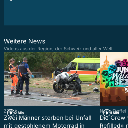
Weitere News
Videos aus der Region, der Schweiz und aller Welt
Zürich
Neue Staffel
2 Min
1 Min
Zwei Männer sterben bei Unfall
Die Crew 
mit gestohlenem Motorrad in
Refilled»