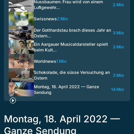
Nussbaumen: Frau wird von einem
2 Min
Luftgewehr…
Swissnews
2 Min
Der Gotthardstau brach dieses Jahr an
3 Min
Ostern…
Ein Aargauer Musicaldarsteller spielt
3 Min
beim Kult…
Worldnews
1 Min
Schokolade, die süsse Versuchung an
3 Min
Ostern
Montag, 18. April 2022 — Ganze
14 Min
Sendung
Montag, 18. April 2022 —
Ganze Sendung