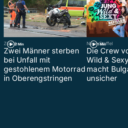
Zürich
Neue Staffel
2 Min
1 Min
Zwei Männer sterben
Die Crew v
bei Unfall mit
Wild & Sexy
gestohlenem Motorrad
macht Bulg
in Oberengstringen
unsicher