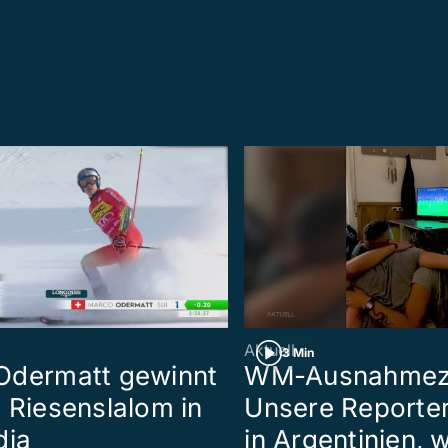
Aktuell
3 Min
Odermatt gewinnt
WM-Ausnahmez
 Riesenslalom in
Unsere Reporter
dia
in Argentinien, w