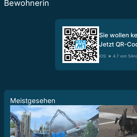
Bewohnerin
Sie wollen k
Jetzt QR-Co
iOS: ★ 4.7 von 5
And
Meistgesehen