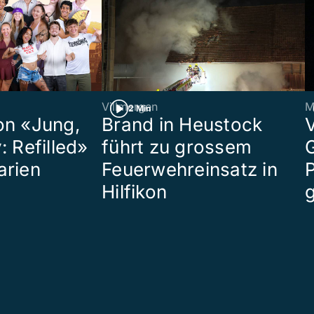
Villmergen
M
2 Min
on «Jung,
Brand in Heustock
: Refilled»
führt zu grossem
arien
Feuerwehreinsatz in
P
Hilfikon