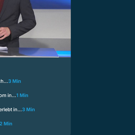
ich…
3 Min
lom in…
1 Min
rlebt in…
3 Min
2 Min