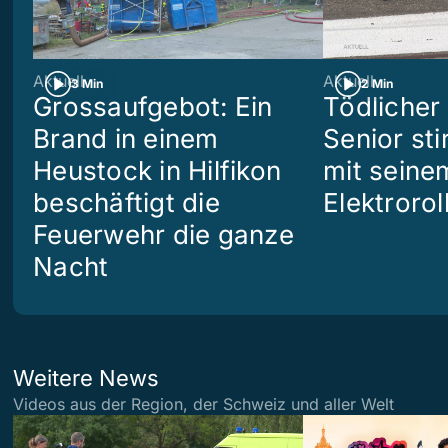
Aktuell
Aktuell
3 Min
2 Min
Grossaufgebot: Ein
Tödlicher 
Brand in einem
Senior sti
Heustock in Hilfikon
mit seine
beschäftigt die
Elektrorol
Feuerwehr die ganze
Nacht
Weitere News
Videos aus der Region, der Schweiz und aller Welt