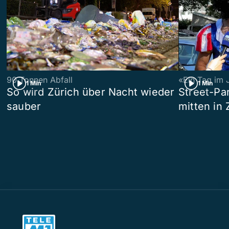
90 Tonnen Abfall
«Ein Tag im 
1 Min
1 Min
So wird Zürich über Nacht wieder
Street-P
sauber
mitten in 