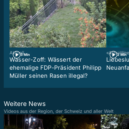
Aktuell
«AstroWe
3 Min
2 Min
Wasser-Zoff: Wässert der
Liebeslu
ehemalige FDP-Präsident Philipp
Neuanf
Müller seinen Rasen illegal?
Weitere News
Videos aus der Region, der Schweiz und aller Welt