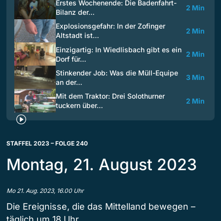
Erstes Wochenende: Die Badenfahrt-
2 Min
Bilanz der…
Explosionsgefahr: In der Zofinger
2 Min
Altstadt ist…
Einzigartig: In Wiedlisbach gibt es ein
2 Min
Dorf für…
Stinkender Job: Was die Müll-Equipe
3 Min
an der…
Mit dem Traktor: Drei Solothurner
2 Min
tuckern über…
STAFFEL 2023 – FOLGE 240
Montag, 21. August 2023
Mo 21. Aug. 2023, 16.00 Uhr
Die Ereignisse, die das Mittelland bewegen –
täglich um 18 Uhr.