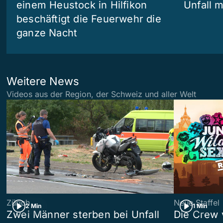
einem Heustock in Hilfikon
Unfall m
beschäftigt die Feuerwehr die
ganze Nacht
Weitere News
Videos aus der Region, der Schweiz und aller Welt
Zürich
Neue Staffel
2 Min
1 Min
Zwei Männer sterben bei Unfall
Die Crew 