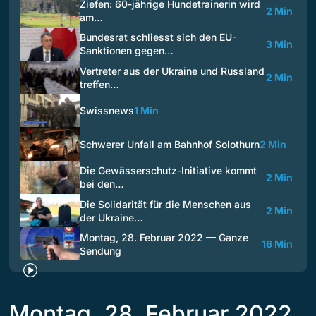
Ziefen: 60-jährige Hundetrainerin wird
2 Min
am…
Bundesrat schliesst sich den EU-
3 Min
Sanktionen gegen…
Vertreter aus der Ukraine und Russland
2 Min
treffen…
Swissnews
1 Min
Schwerer Unfall am Bahnhof Solothurn
2 Min
Die Gewässerschutz-Initiative kommt
2 Min
bei den…
Die Solidarität für die Menschen aus
2 Min
der Ukraine…
Montag, 28. Februar 2022 — Ganze
16 Min
Sendung
Montag, 28. Februar 2022