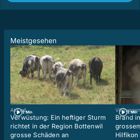
Meistgesehen
Aktuell
Villmerge
2 Min
2 Min
Verwüstung: Ein heftiger Sturm
Brand i
richtet in der Region Bottenwil
grossem
grosse Schäden an
Hilfikon