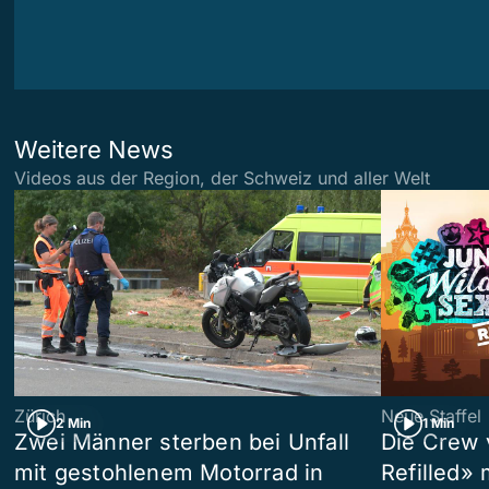
Weitere News
Videos aus der Region, der Schweiz und aller Welt
Zürich
Neue Staffel
2 Min
1 Min
Zwei Männer sterben bei Unfall
Die Crew 
mit gestohlenem Motorrad in
Refilled»