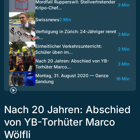
Mordfall Rupperswil: Stellvertretender
3 Min
Kripo-Chef…
Swissnews
2 Min
Verfolgung in Zürich: 24-Jähriger rennt
3 Min
in…
Einheitlicher Verkehrsunterricht:
2 Min
Schüler üben im…
Nach 20 Jahren: Abschied von YB-
3 Min
Torhüter Marco…
Montag, 31. August 2020 — Ganze
16 Min
Sendung
Nach 20 Jahren: Abschied
von YB-Torhüter Marco
Wölfli