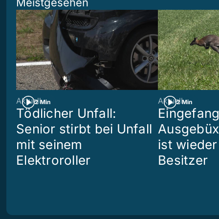
Meistgesehen
Aktuell
Aktuell
2 Min
2 Min
Tödlicher Unfall:
Eingefang
Senior stirbt bei Unfall
Ausgebüx
mit seinem
ist wiede
Elektroroller
Besitzer