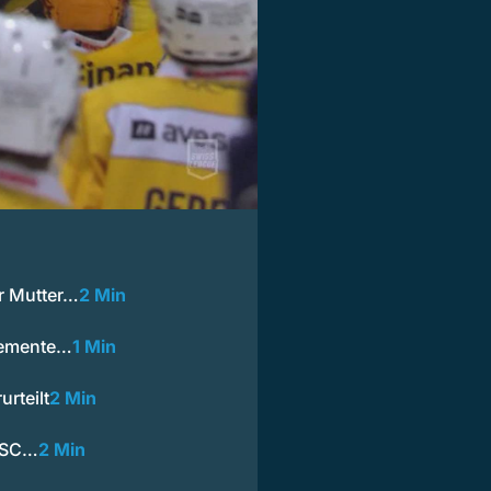
r Mutter…
2 Min
temente…
1 Min
rteilt
2 Min
n SC…
2 Min