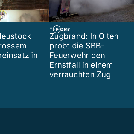
Aktuell
2 Min
Heustock
Zugbrand: In Olten
grossem
probt die SBB-
einsatz in
Feuerwehr den
Ernstfall in einem
verrauchten Zug