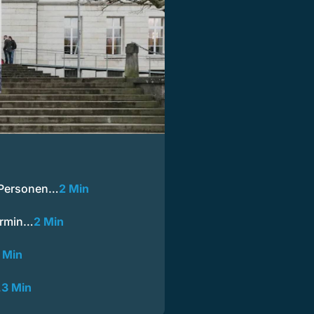
 Personen…
2 Min
Armin…
2 Min
 Min
…
3 Min