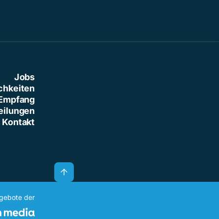
Jobs
chkeiten
Empfang
eilungen
Kontakt
ngebote der