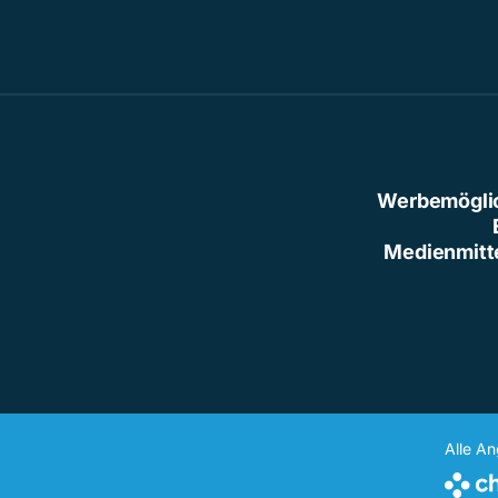
Werbemögli
Medienmitt
Alle A