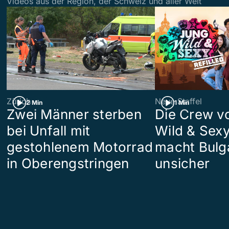
Videos aus der Region, der Schweiz und aller Welt
Zürich
Neue Staffel
2 Min
1 Min
Zwei Männer sterben
Die Crew v
bei Unfall mit
Wild & Sexy
gestohlenem Motorrad
macht Bulg
in Oberengstringen
unsicher