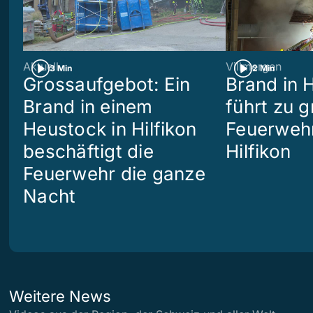
Aktuell
Villmergen
3 Min
2 Min
Grossaufgebot: Ein
Brand in 
Brand in einem
führt zu 
Heustock in Hilfikon
Feuerwehr
beschäftigt die
Hilfikon
Feuerwehr die ganze
Nacht
Weitere News