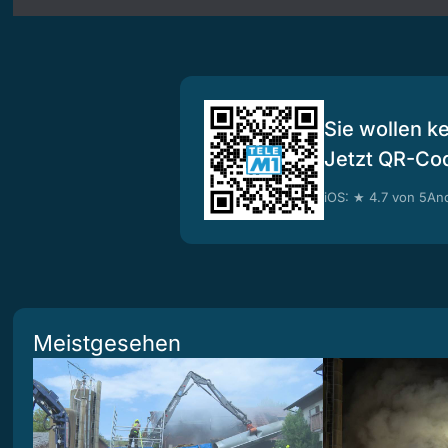
Sie wollen k
Jetzt QR-Co
iOS: ★ 4.7 von 5
And
Meistgesehen