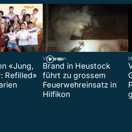
Villmergen
M
2 Min
on «Jung,
Brand in Heustock
: Refilled»
führt zu grossem
arien
Feuerwehreinsatz in
P
Hilfikon