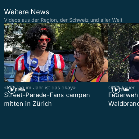
Weitere News
Videos aus der Region, der Schweiz und aller Welt
«Ein Tag im Jahr ist das okay»
Ohne Feuer
1 Min
1 Min
Street-Parade-Fans campen
Feuerwehr 
mitten in Zürich
Waldbrand