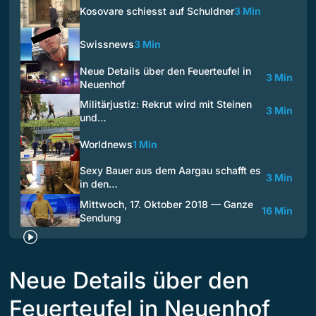
Kosovare schiesst auf Schuldner
3 Min
Swissnews
3 Min
Neue Details über den Feuerteufel in
3 Min
Neuenhof
Militärjustiz: Rekrut wird mit Steinen
3 Min
und…
Worldnews
1 Min
Sexy Bauer aus dem Aargau schafft es
3 Min
in den…
Mittwoch, 17. Oktober 2018 — Ganze
16 Min
Sendung
Neue Details über den
Feuerteufel in Neuenhof