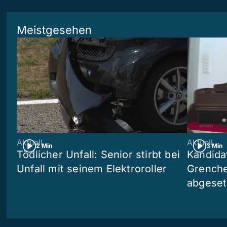
Meistgesehen
Aktuell
Aktuell
2 Min
3 Min
Tödlicher Unfall: Senior stirbt bei
Kandida
Unfall mit seinem Elektroroller
Grenchen
abgeset