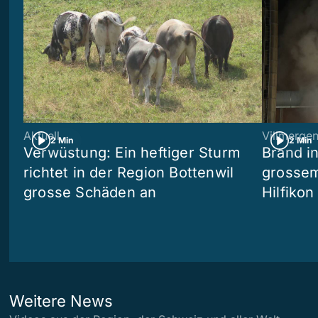
Aktuell
Villmerge
2 Min
2 Min
Verwüstung: Ein heftiger Sturm
Brand i
richtet in der Region Bottenwil
grossem
grosse Schäden an
Hilfikon
Weitere News