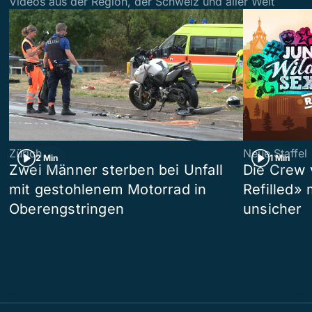
Videos aus der Region, der Schweiz und aller Welt
Zürich
Neue Staffel
2 Min
1 Min
Zwei Männer sterben bei Unfall
Die Crew 
mit gestohlenem Motorrad in
Refilled»
Oberengstringen
unsicher