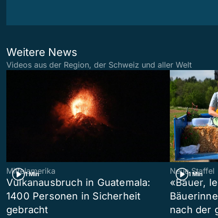
Weitere News
Videos aus der Region, der Schweiz und aller Welt
Mittelamerika
Neue Staffel
1 Min
1 Min
Vulkanausbruch in Guatemala:
«Bauer, l
1400 Personen in Sicherheit
Bäuerinne
gebracht
nach der 