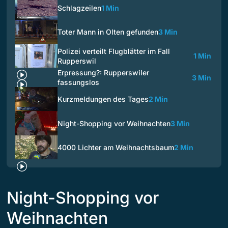
Schlagzeilen
1 Min
Toter Mann in Olten gefunden
3 Min
Polizei verteilt Flugblätter im Fall
1 Min
Rupperswil
Erpressung?: Rupperswiler
3 Min
fassungslos
Kurzmeldungen des Tages
2 Min
Night-Shopping vor Weihnachten
3 Min
4000 Lichter am Weihnachtsbaum
2 Min
Night-Shopping vor
Weihnachten