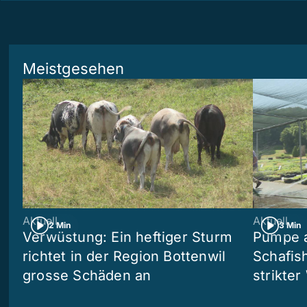
Meistgesehen
Aktuell
Aktuell
2 Min
3 Min
Verwüstung: Ein heftiger Sturm
Pumpe a
richtet in der Region Bottenwil
Schafis
grosse Schäden an
strikte