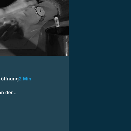
röffnung
2 Min
nn der…