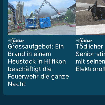
Aktuell
Aktuell
3 Min
2 Min
Grossaufgebot: Ein
Tödlicher 
Brand in einem
Senior sti
Heustock in Hilfikon
mit seine
beschäftigt die
Elektrorol
Feuerwehr die ganze
Nacht