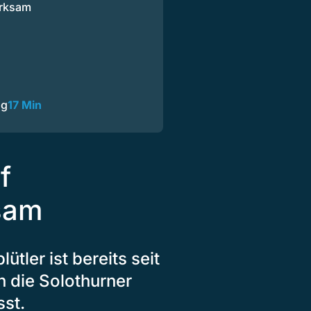
erksam
ng
17 Min
f
sam
ütler ist bereits seit
h die Solothurner
sst.