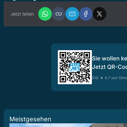
Jetzt teilen
Sie wollen k
Jetzt QR-Co
iOS: ★ 4.7 von 5
And
Meistgesehen