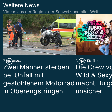
Weitere News
Videos aus der Region, der Schweiz und aller Welt
Zürich
Neue Staffel
2 Min
1 Min
Zwei Männer sterben
Die Crew v
bei Unfall mit
Wild & Sexy
gestohlenem Motorrad
macht Bulg
in Oberengstringen
unsicher