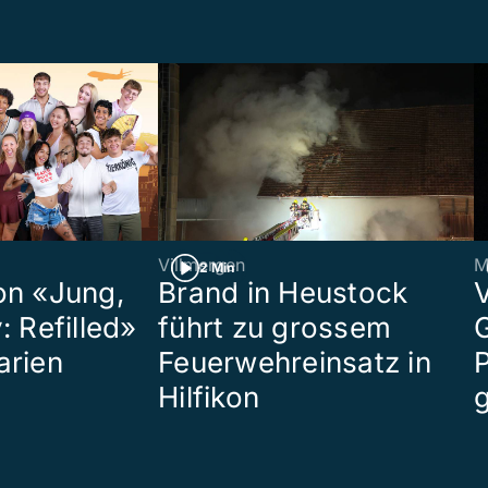
Villmergen
M
2 Min
on «Jung,
Brand in Heustock
: Refilled»
führt zu grossem
arien
Feuerwehreinsatz in
P
Hilfikon