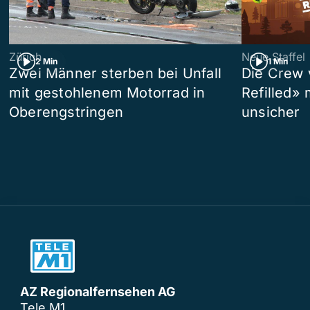
Zürich
Neue Staffel
2 Min
1 Min
Zwei Männer sterben bei Unfall
Die Crew 
mit gestohlenem Motorrad in
Refilled»
Oberengstringen
unsicher
AZ Regionalfernsehen AG
Tele M1