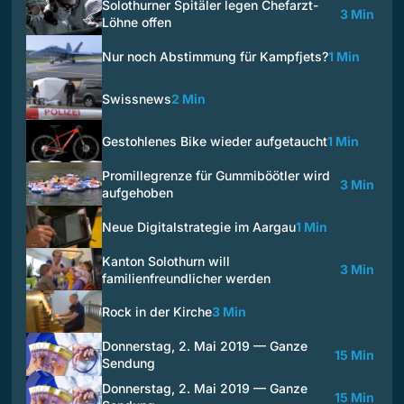
Solothurner Spitäler legen Chefarzt-
3 Min
Löhne offen
Nur noch Abstimmung für Kampfjets?
1 Min
Swissnews
2 Min
Gestohlenes Bike wieder aufgetaucht
1 Min
Promillegrenze für Gummiböötler wird
3 Min
aufgehoben
Neue Digitalstrategie im Aargau
1 Min
Kanton Solothurn will
3 Min
familienfreundlicher werden
Rock in der Kirche
3 Min
Donnerstag, 2. Mai 2019 — Ganze
15 Min
Sendung
Donnerstag, 2. Mai 2019 — Ganze
15 Min