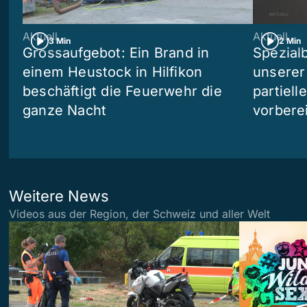
Aktuell
Aktuell
3 Min
2 Min
Grossaufgebot: Ein Brand in
Spezialb
einem Heustock in Hilfikon
unserer
beschäftigt die Feuerwehr die
partiell
ganze Nacht
vorberei
Weitere News
Videos aus der Region, der Schweiz und aller Welt