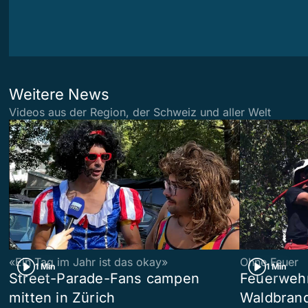
Weitere News
Videos aus der Region, der Schweiz und aller Welt
«Ein Tag im Jahr ist das okay»
Ohne Feuer
1 Min
1 Min
Street-Parade-Fans campen
Feuerwehr 
mitten in Zürich
Waldbrand