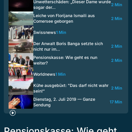
Unwetterschäden: „Dieser Dame wurde
2 Min
sogar der…
Leiche von Florijana Ismaili aus
2 Min
Comersee geborgen
Swissnews
1 Min
Der Anwalt Boris Banga setzte sich
2 Min
nicht nur im…
Pensionskasse: Wie geht es nun
2 Min
weiter?
Worldnews
1 Min
Kühe ausgebüxt: "Das darf nicht wahr
2 Min
sein!“
Dienstag, 2. Juli 2019 — Ganze
17 Min
Sendung
Pensionskasse: Wie geht