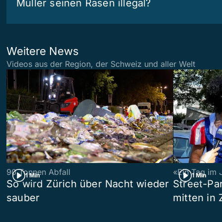
Müller seinen Rasen illegal?
Weitere News
Videos aus der Region, der Schweiz und aller Welt
90 Tonnen Abfall
«Ein Tag im 
1 Min
1 Min
So wird Zürich über Nacht wieder
Street-P
sauber
mitten in 