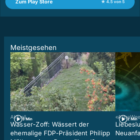
Zum Play Store
★ 4.5 von 5
Meistgesehen
Aktuell
«AstroWe
3 Min
2 Min
Wasser-Zoff: Wässert der
Liebeslu
ehemalige FDP-Präsident Philipp
Neuanf