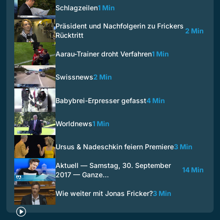
Schlagzeilen
1 Min
Präsident und Nachfolgerin zu Frickers
2 Min
Rücktritt
Aarau-Trainer droht Verfahren
1 Min
Swissnews
2 Min
Babybrei-Erpresser gefasst
4 Min
Worldnews
1 Min
Ursus & Nadeschkin feiern Premiere
3 Min
Aktuell — Samstag, 30. September
14 Min
2017 — Ganze…
Wie weiter mit Jonas Fricker?
3 Min