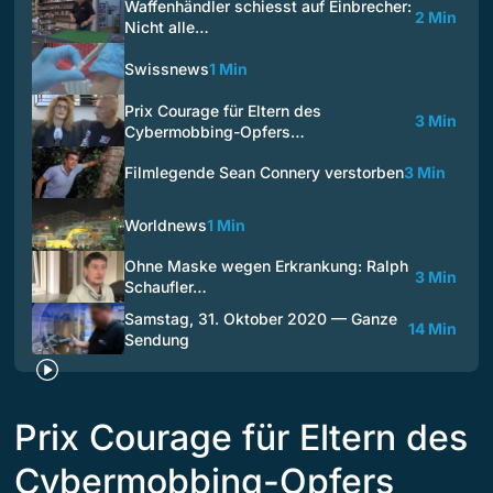
Waffenhändler schiesst auf Einbrecher:
2 Min
Nicht alle…
Swissnews
1 Min
Prix Courage für Eltern des
3 Min
Cybermobbing-Opfers…
Filmlegende Sean Connery verstorben
3 Min
Worldnews
1 Min
Ohne Maske wegen Erkrankung: Ralph
3 Min
Schaufler…
Samstag, 31. Oktober 2020 — Ganze
14 Min
Sendung
Prix Courage für Eltern des
Cybermobbing-Opfers