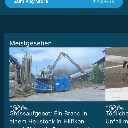
Zum Play Store
★ 4.5 von 5
Meistgesehen
Aktuell
Aktuell
3 Min
2 Min
Grossaufgebot: Ein Brand in
Tödliche
einem Heustock in Hilfikon
Unfall m