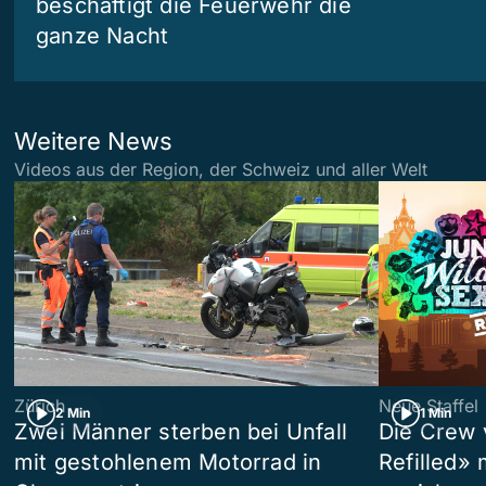
beschäftigt die Feuerwehr die
ganze Nacht
Weitere News
Videos aus der Region, der Schweiz und aller Welt
Zürich
Neue Staffel
2 Min
1 Min
Zwei Männer sterben bei Unfall
Die Crew 
mit gestohlenem Motorrad in
Refilled»