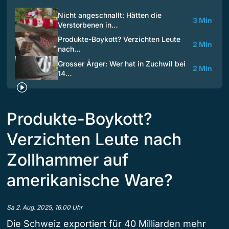
Nicht angeschnallt: Hätten die
3 Min
Verstorbenen in…
Produkte-Boykott? Verzichten Leute
2 Min
nach…
Grosser Ärger: Wer hat in Zuchwil bei
2 Min
14…
Produkte-Boykott?
Verzichten Leute nach
Zollhammer auf
amerikanische Ware?
Sa 2. Aug. 2025, 16.00 Uhr
Die Schweiz exportiert für 40 Milliarden mehr