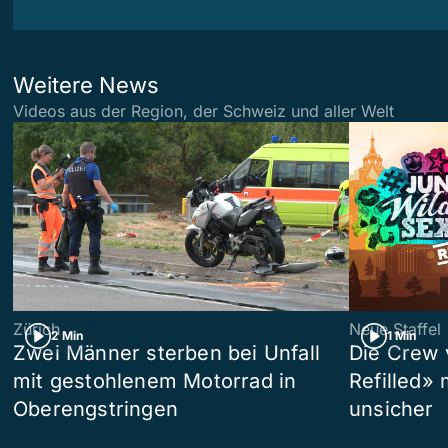
Weitere News
Videos aus der Region, der Schweiz und aller Welt
Zürich
Neue Staffel
2 Min
1 Min
Zwei Männer sterben bei Unfall
Die Crew 
mit gestohlenem Motorrad in
Refilled»
Oberengstringen
unsicher