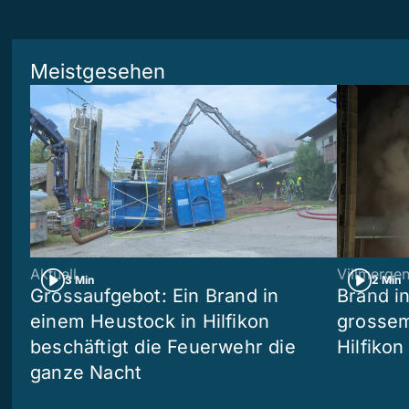
Meistgesehen
Aktuell
Villmerge
3 Min
2 Min
Grossaufgebot: Ein Brand in
Brand i
einem Heustock in Hilfikon
grossem
beschäftigt die Feuerwehr die
Hilfikon
ganze Nacht