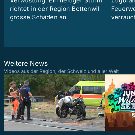
Verwüstung: Ein heftiger Sturm
Zugbran
richtet in der Region Bottenwil
Feuerwe
grosse Schäden an
verrauc
Weitere News
Videos aus der Region, der Schweiz und aller Welt