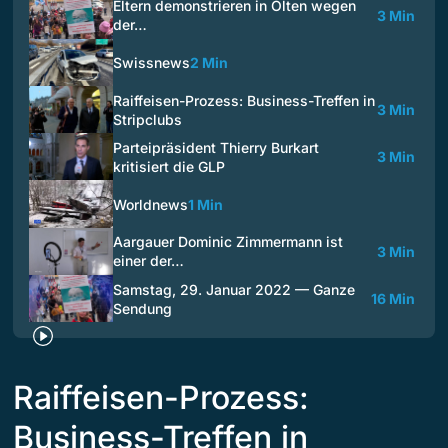
Eltern demonstrieren in Olten wegen
3 Min
der…
Swissnews
2 Min
Raiffeisen-Prozess: Business-Treffen in
3 Min
Stripclubs
Parteipräsident Thierry Burkart
3 Min
kritisiert die GLP
Worldnews
1 Min
Aargauer Dominic Zimmermann ist
3 Min
einer der…
Samstag, 29. Januar 2022 — Ganze
16 Min
Sendung
Raiffeisen-Prozess:
Business-Treffen in