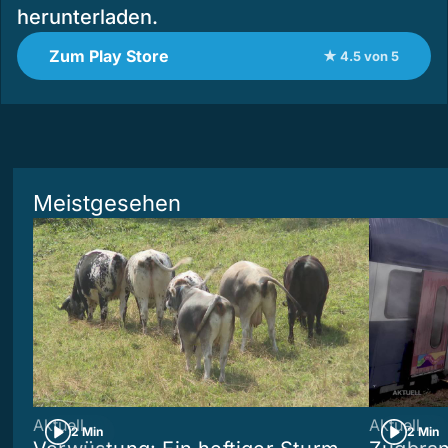
herunterladen.
Zum Play Store
★ 4.5 von 5
Meistgesehen
Aktuell
Aktuell
2 Min
2 Min