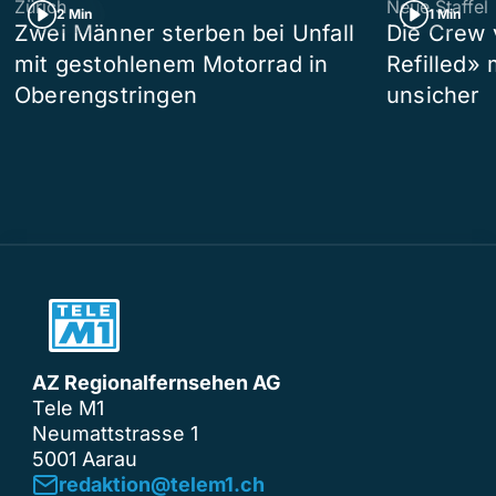
Zürich
Neue Staffel
2 Min
1 Min
Zwei Männer sterben bei Unfall
Die Crew 
mit gestohlenem Motorrad in
Refilled»
Oberengstringen
unsicher
AZ Regionalfernsehen AG
Tele M1
Neumattstrasse 1
5001 Aarau
redaktion@telem1.ch