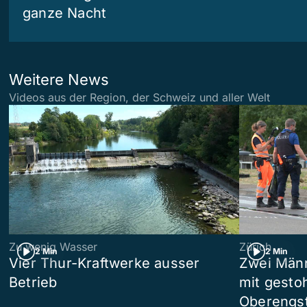
ganze Nacht
Weitere News
Videos aus der Region, der Schweiz und aller Welt
Zu wenig Wasser
Zürich
2 Min
2 Min
Vier Thur-Kraftwerke ausser
Zwei Männ
Betrieb
mit gesto
Oberengst