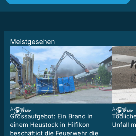
Meistgesehen
Aktuell
Aktuell
3 Min
2 Min
Grossaufgebot: Ein Brand in
Tödliche
einem Heustock in Hilfikon
Unfall m
beschäftigt die Feuerwehr die