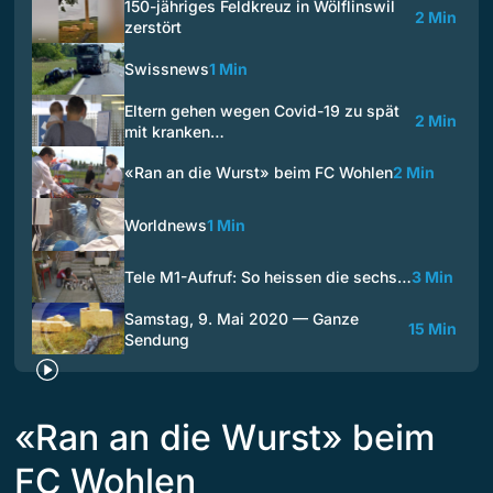
150-jähriges Feldkreuz in Wölflinswil
2 Min
zerstört
Swissnews
1 Min
Eltern gehen wegen Covid-19 zu spät
2 Min
mit kranken…
«Ran an die Wurst» beim FC Wohlen
2 Min
Worldnews
1 Min
Tele M1-Aufruf: So heissen die sechs…
3 Min
Samstag, 9. Mai 2020 — Ganze
15 Min
Sendung
«Ran an die Wurst» beim
FC Wohlen