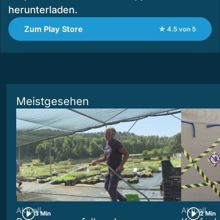
herunterladen.
Zum Play Store
★ 4.5 von 5
Meistgesehen
Aktuell
Aktuell
3 Min
2 Min