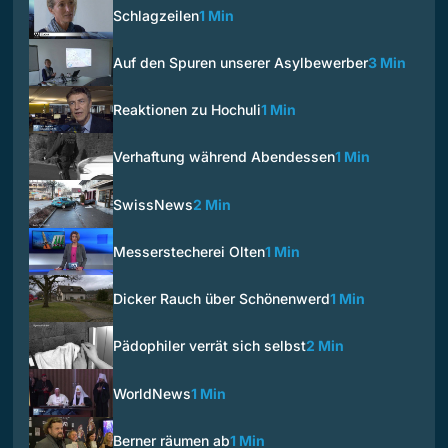
Schlagzeilen
1 Min
Auf den Spuren unserer Asylbewerber
3 Min
Reaktionen zu Hochuli
1 Min
Verhaftung während Abendessen
1 Min
SwissNews
2 Min
Messerstecherei Olten
1 Min
Dicker Rauch über Schönenwerd
1 Min
Pädophiler verrät sich selbst
2 Min
WorldNews
1 Min
Berner räumen ab
1 Min