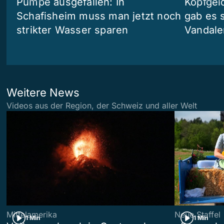
Pumpe ausgefallen: In
Kopfgel
Schafisheim muss man jetzt noch
gab es 
strikter Wasser sparen
Vandale
Weitere News
Videos aus der Region, der Schweiz und aller Welt
Mittelamerika
Neue Staffel
1 Min
1 Min