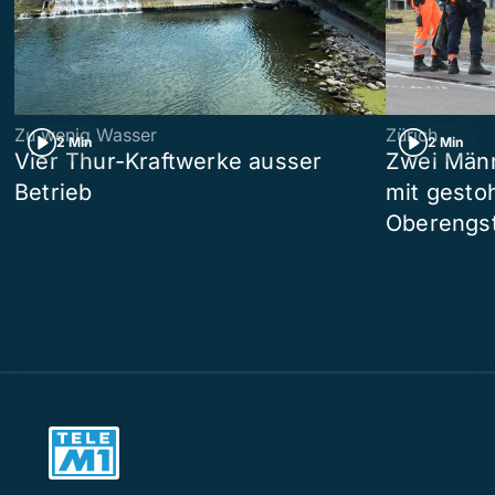
Zu wenig Wasser
Zürich
2 Min
2 Min
Vier Thur-Kraftwerke ausser
Zwei Männ
Betrieb
mit gesto
Oberengst