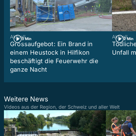
Aktuell
Aktuell
3 Min
2 Min
Grossaufgebot: Ein Brand in
Tödliche
einem Heustock in Hilfikon
Unfall m
beschäftigt die Feuerwehr die
ganze Nacht
Weitere News
Videos aus der Region, der Schweiz und aller Welt