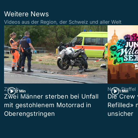
Weitere News
Videos aus der Region, der Schweiz und aller Welt
Zürich
Neue Staffel
2 Min
1 Min
Zwei Männer sterben bei Unfall
Die Crew 
mit gestohlenem Motorrad in
Refilled»
Oberengstringen
unsicher