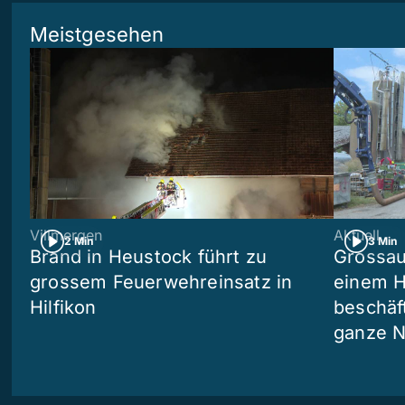
Meistgesehen
Villmergen
Aktuell
2 Min
3 Min
Brand in Heustock führt zu
Grossau
grossem Feuerwehreinsatz in
einem H
Hilfikon
beschäf
ganze N