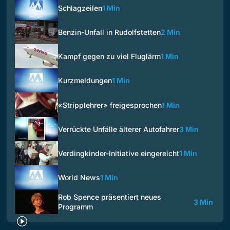
Schlagzeilen
1 Min
Benzin-Unfall in Rudolfstetten
2 Min
Kampf gegen zu viel Fluglärm
1 Min
Kurzmeldungen
1 Min
«Stripplehrer» freigesprochen
1 Min
Verrückte Unfälle älterer Autofahrer
3 Min
Verdingkinder-Initiative eingereicht
1 Min
World News
1 Min
Rob Spence präsentiert neues
3 Min
Programm