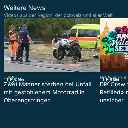
Weitere News
Videos aus der Region, der Schweiz und aller Welt
Zürich
Neue Staffel
2 Min
1 Min
Zwei Männer sterben bei Unfall
Die Crew 
mit gestohlenem Motorrad in
Refilled»
Oberengstringen
unsicher