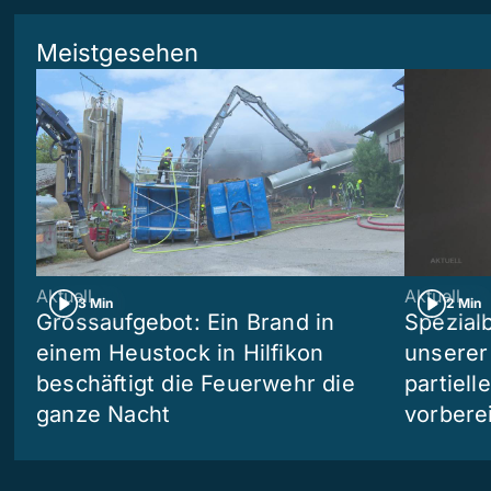
Meistgesehen
Aktuell
Aktuell
3 Min
2 Min
Grossaufgebot: Ein Brand in
Spezialb
einem Heustock in Hilfikon
unserer
beschäftigt die Feuerwehr die
partiell
ganze Nacht
vorberei