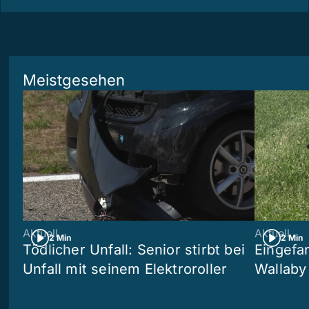
Meistgesehen
Aktuell
Aktuell
2 Min
2 Min
Tödlicher Unfall: Senior stirbt bei
Eingefa
Unfall mit seinem Elektroroller
Wallaby