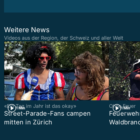
Weitere News
Videos aus der Region, der Schweiz und aller Welt
«Ein Tag im Jahr ist das okay»
Ohne Feuer
1 Min
1 Min
Street-Parade-Fans campen
Feuerwehr 
mitten in Zürich
Waldbrand