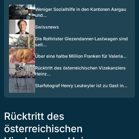
Weniger Sozialhilfe in den Kantonen Aargau
und…
Swissnews
Die Rothrister Giezendanner-Lastwagen sind
seit…
Über eine halbe Million Franken für Valeria…
Rücktritt des österreichischen Vizekanzlers
Heinz…
Starfotograf Henry Leutwyler ist zu Gast in…
Rücktritt des
österreichischen