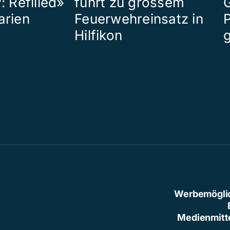
: Refilled»
führt zu grossem
arien
Feuerwehreinsatz in
P
Hilfikon
Werbemögli
Medienmitt