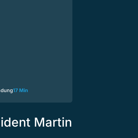
endung
17 Min
ident Martin