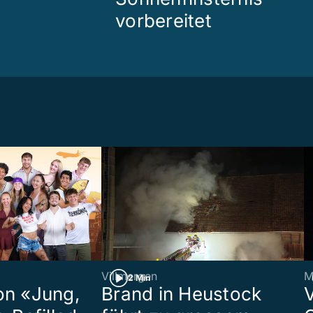
vorbereitet
Villmergen
M
2 Min
on «Jung,
Brand in Heustock