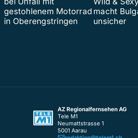
bei Unfall mit
Wild & Sexy
gestohlenem Motorrad
macht Bulg
in Oberengstringen
unsicher
AZ Regionalfernsehen AG
Tele M1
Neumattstrasse 1
5001 Aarau
redaktion@telem1.ch