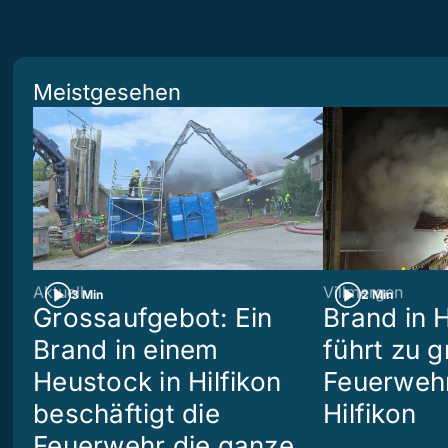
Meistgesehen
Aktuell
Villmergen
3 Min
2 Min
Grossaufgebot: Ein
Brand in 
Brand in einem
führt zu 
Heustock in Hilfikon
Feuerwehr
beschäftigt die
Hilfikon
Feuerwehr die ganze