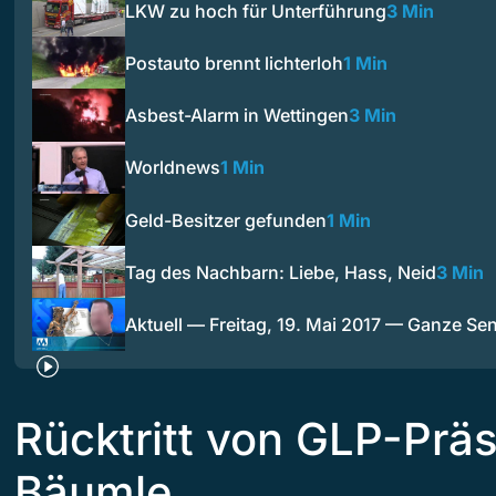
LKW zu hoch für Unterführung
3 Min
Postauto brennt lichterloh
1 Min
Asbest-Alarm in Wettingen
3 Min
Worldnews
1 Min
Geld-Besitzer gefunden
1 Min
Tag des Nachbarn: Liebe, Hass, Neid
3 Min
Aktuell — Freitag, 19. Mai 2017 — Ganze S
Rücktritt von GLP-Präs
Bäumle