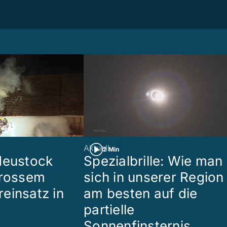
Aktuell
2 Min
Heustock
Spezialbrille: Wie man
grossem
sich in unserer Region
einsatz in
am besten auf die
partielle
Sonnenfinsternis