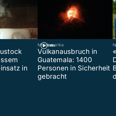
Mittelamerika
N
1 Min
eustock
Vulkanausbruch in
«
rossem
Guatemala: 1400
insatz in
Personen in Sicherheit
gebracht