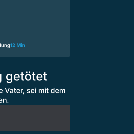
dung
12 Min
 getötet
e Vater, sei mit dem
en.