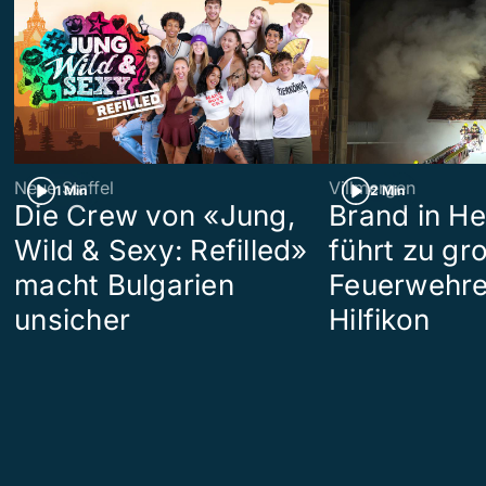
Neue Staffel
Villmergen
1 Min
2 Min
Die Crew von «Jung,
Brand in H
Wild & Sexy: Refilled»
führt zu g
macht Bulgarien
Feuerwehre
unsicher
Hilfikon