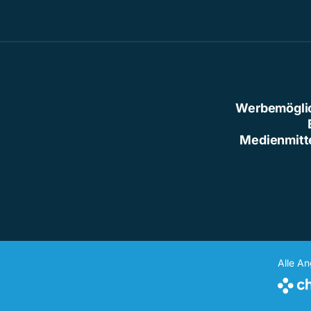
Werbemögli
Medienmitt
Alle A