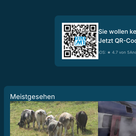
Sie wollen k
Jetzt QR-Co
iOS: ★ 4.7 von 5
And
Meistgesehen