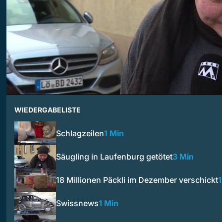
WIEDERGABELISTE
Schlagzeilen
1 Min
Säugling in Laufenburg getötet
3 Min
18 Millionen Päckli im Dezember verschickt
1
Swissnews
1 Min